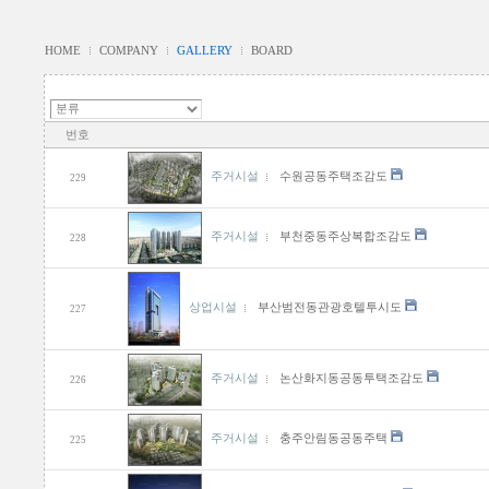
HOME
COMPANY
GALLERY
BOARD
번호
주거시설
수원공동주택조감도
229
주거시설
부천중동주상복합조감도
228
상업시설
부산범전동관광호텔투시도
227
주거시설
논산화지동공동투택조감도
226
주거시설
충주안림동공동주택
225