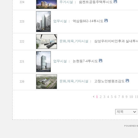
주거시설
쉼켄트공동주택투시도
224
업무시설
역삼동662-14투시도
223
문화,체육,기타시설
삼성우리이비인후과 실내투
222
업무시설
논현동7-4투시도
221
문화,체육,기타시설
고창노인병원조감도
220
1
2
3
4
5
6
7
8
9
10
1