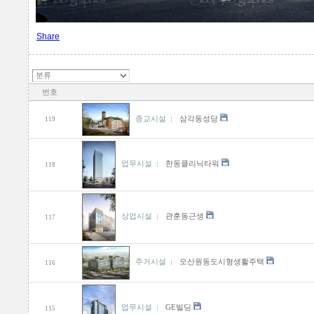
Share
번호
종교시설
삼각동성당
119
업무시설
한동클리닉타워
118
상업시설
관훈동근생
117
주거시설
오산원동도시형생활주택
116
업무시설
GE빌딩
115