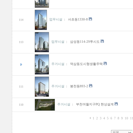
업무시설
서초동1330-8
114
업무시설
삼성동114-29투시도
113
주거시설
역삼동도시형생활주택
주거시설
봉천동893-2
111
주거시설
부천여월지구PQ 현상설계
110
1
2
3
4
5
6
7
8
9
10
1