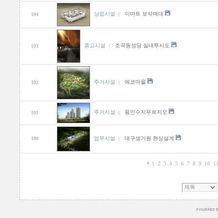
상업시설
이마트 보석매대
104
종교시설
조곡동성당 실내투시도
103
주거시설
에코마을
102
주거시설
용인수지푸르지오
101
업무시설
대구생기원 현상설계
100
1
2
3
4
5
6
7
8
9
10
1