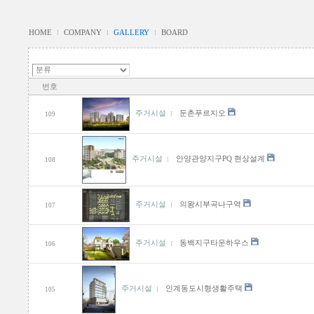
HOME
COMPANY
GALLERY
BOARD
번호
주거시설
둔촌푸르지오
109
주거시설
안양관양지구PQ 현상설계
108
주거시설
의왕시부곡나구역
107
주거시설
동백지구타운하우스
106
주거시설
인계동도시형생활주택
105