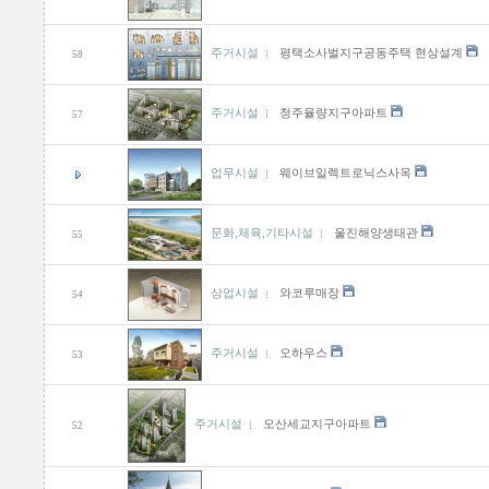
주거시설
평택소사벌지구공동주택 현상설계
58
주거시설
청주율량지구아파트
57
업무시설
웨이브일렉트로닉스사옥
문화,체육,기타시설
울진해양생태관
55
상업시설
와코루매장
54
주거시설
오하우스
53
주거시설
오산세교지구아파트
52