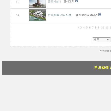
종교시설
영세교회
51
문화,체육,기타시설
섬진강환경생태관
50
3
4
5
6
7
8
9
10
11
모바일에 