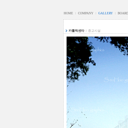
HOME
COMPANY
GALLERY
BOAR
카톨릭센타
종교시설