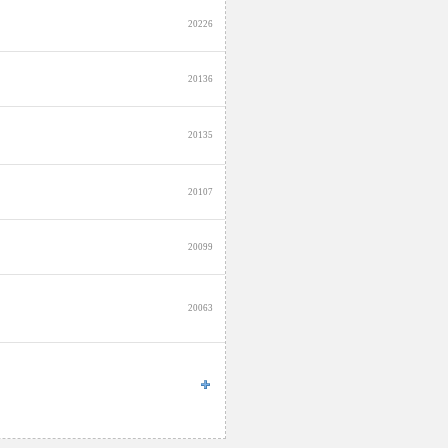
20226
20136
20135
20107
20099
20063