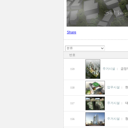
Share
번호
주거시설
금정
159
업무시설
158
주거시설
대
157
주거시설
156