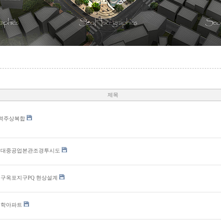
제목
역주상복합
현대중공업본관조경투시도
구옥포지구PQ 현상설계
청학아파트