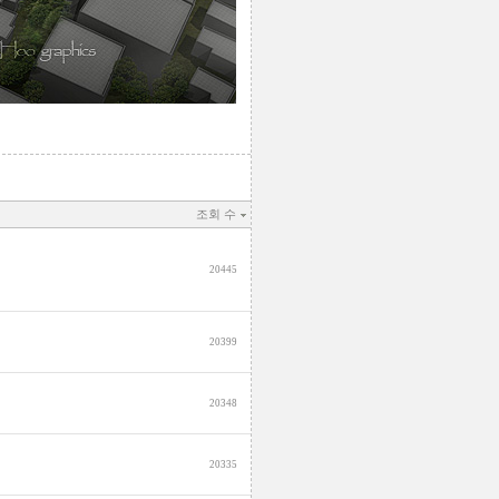
조회 수
20445
20399
20348
20335